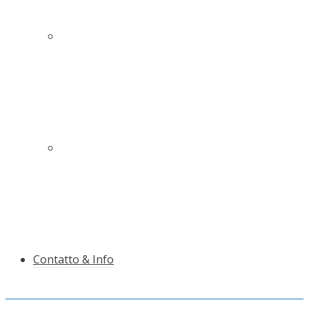
Sistemi innovativi di protezione per una
maggiore sicurezza sulla pista e vicino ad essa
Pali da slalom di qualità con garanzia
antirottura
Contatto & Info