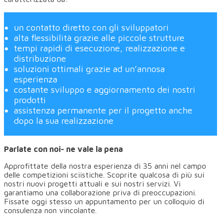
un contatto diretto con gli sviluppatori
alta flessibilità grazie alle piccole strutture
tempi rapidi di esecuzione, realizzazione e
distribuzione
soluzioni ottimali grazie ad un’annosa
esperienza
costante sviluppo e aggiornamento dei nostri
prodotti
assistenza permanente per il progetto anche
dopo la sua realizzazione
Parlate con noi- ne vale la pena
Approfittate della nostra esperienza di 35 anni nel campo
delle competizioni sciistiche. Scoprite qualcosa di più sui
nostri nuovi progetti attuali e sui nostri servizi. Vi
garantiamo una collaborazione priva di preoccupazioni.
Fissate oggi stesso un appuntamento per un colloquio di
consulenza non vincolante.