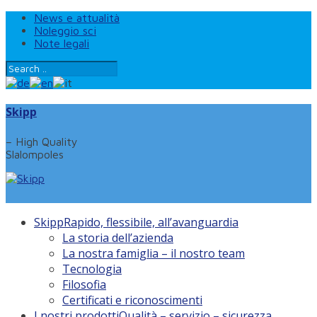
News e attualità
Noleggio sci
Note legali
Skipp
– High Quality
Slalompoles
Skipp
Rapido, flessibile, all’avanguardia
La storia dell’azienda
La nostra famiglia – il nostro team
Tecnologia
Filosofia
Certificati e riconoscimenti
I nostri prodotti
Qualità – servizio – sicurezza