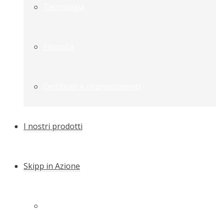
Tecnologia
Filosofia
Certificati e riconoscimenti
I nostri prodotti
Skipp in Azione
La Skipp Push dall’installazione più rapida