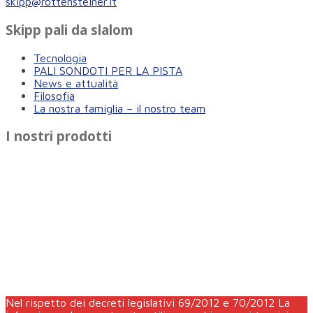
skipp@rottensteiner.it
Skipp pali da slalom
Tecnologia
PALI SONDOTI PER LA PISTA
News e attualità
Filosofia
La nostra famiglia – il nostro team
I nostri prodotti
Nel rispetto dei decreti legislativi 69/2012 e 70/2012 La