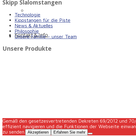
Skipp Slalomstangen
Die Qualitäts-Slalomstange mit Antibruch-Garan
Technologie
Kippstangen für die Piste
News & Aktuelles
Philosophie
Kontakt & Info
Unsere Familie – unser Team
Unsere Produkte
Gemäß den gesetzesvertretenden Dekreten 69/2012 und 70/20
effizient navigieren und die Funktionen der Webseite einwa
zu senden.
Akzeptieren
Erfahren Sie mehr