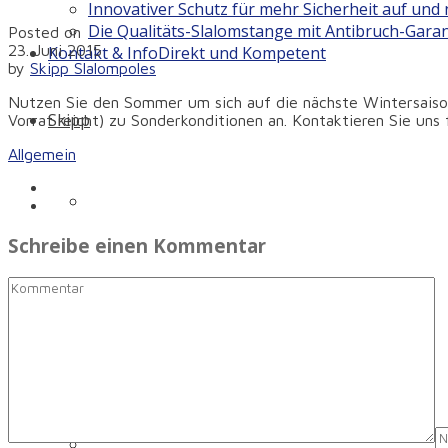
Innovativer Schutz für mehr Sicherheit auf und 
Die Qualitäts-Slalomstange mit Antibruch-Garan
Posted on
23. Juni 2015
Kontakt & Info
Direkt und Kompetent
by
Skipp Slalompoles
Nutzen Sie den Sommer um sich auf die nächste Wintersaison
Skipp
Vorrat reicht) zu Sonderkonditionen an. Kontaktieren Sie uns 
Allgemein
Firmengeschichte
Schreibe einen Kommentar
Philosophie
Technologie
Unsere Familie – unser Team