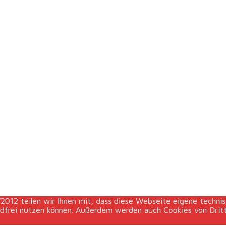
tie
12 teilen wir Ihnen mit, dass diese Webseite eigene technis
ndfrei nutzen können. Außerdem werden auch Cookies von Drit