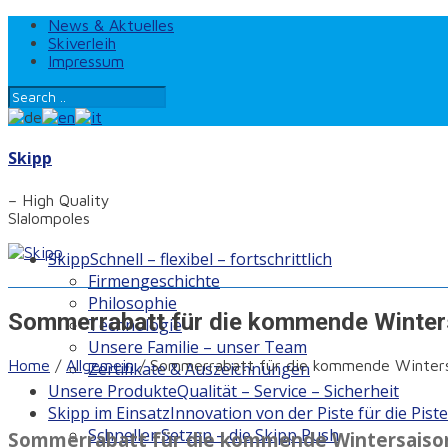
News & Aktuelles
Skiverleih
Impressum
Skipp
– High Quality
Slalompoles
Skipp
Schnell – flexibel – fortschrittlich
Firmengeschichte
Philosophie
Sommerrabatt für die kommende Winter
Technologie
Unsere Familie – unser Team
Home
/
Allgemein
/
Sommerrabatt für die kommende Winters
Zertifikate & Auszeichnungen
Unsere Produkte
Qualität – Service – Sicherheit
Skipp im Einsatz
Innovation von der Piste für die Piste
Schneller Setzen – die Skipp Push
Sommerrabatt für die kommende Wintersaiso