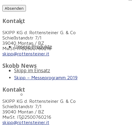
Kontakt
Zertifikate & Auszeichnungen
SKIPP KG d. Rottensteiner G. & Co
Schießstandstr 7/1
39040 Montan / BZ
Unsere Produkte
MwSt. IT02500760216
skipp@rottensteiner.it
Skobb News
Skipp im Einsatz
Skipp – Messeprogramm 2019
Kontakt
Schneller Setzen – die Skipp Push
SKIPP KG d. Rottensteiner G. & Co
Schießstandstr 7/1
39040 Montan / BZ
MwSt. IT02500760216
Innovativer Schutz für mehr Sicherheit auf und 
skipp@rottensteiner.it