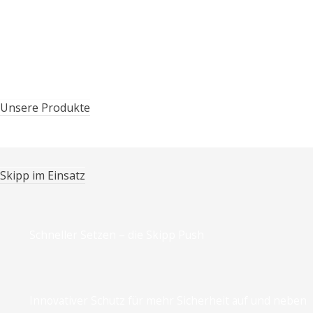
Zertifikate & Auszeichnungen
Unsere Produkte
Skipp im Einsatz
Schneller Setzen – die Skipp Push
Innovativer Schutz für mehr Sicherheit auf und neben