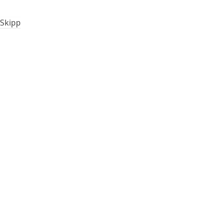
Skipp
Firmengeschichte
Philosophie
Technologie
Unsere Familie – unser Team