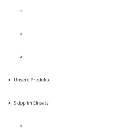
Technologie
Unsere Familie – unser Team
Zertifikate & Auszeichnungen
Unsere Produkte
Skipp im Einsatz
Schneller Setzen – die Skipp Push