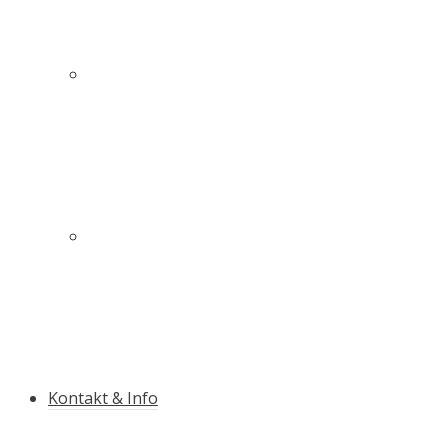
Innovativer Schutz für mehr Sicherheit auf und
neben der Piste
Die Qualitäts-Slalomstange mit Antibruch-
Garantie
Kontakt & Info