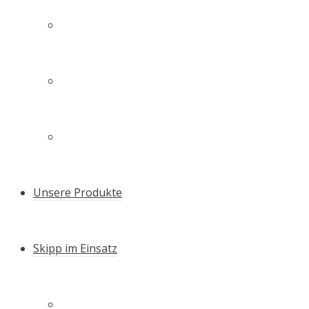
Technologie
Unsere Familie – unser Team
Zertifikate & Auszeichnungen
Unsere Produkte
Skipp im Einsatz
Schneller Setzen – die Skipp Push