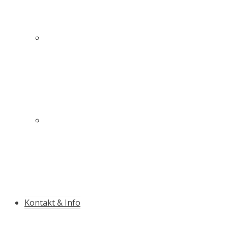
Innovativer Schutz für mehr Sicherheit auf und
neben der Piste
Die Qualitäts-Slalomstange mit Antibruch-
Garantie
Kontakt & Info