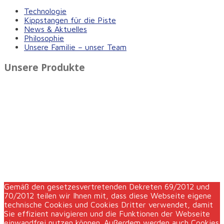
Technologie
Kippstangen für die Piste
News & Aktuelles
Philosophie
Unsere Familie – unser Team
Unsere Produkte
Gemäß den gesetzesvertretenden Dekreten 69/2012 und
70/2012 teilen wir Ihnen mit, dass diese Webseite eigene
technische Cookies und Cookies Dritter verwendet, damit
Sie effizient navigieren und die Funktionen der Webseite
einwandfrei nutzen können. Außerdem werden auch Cookies